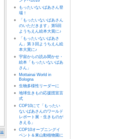
ンドへ2016
もったいないばあさん登
場！
「もったいないばあさん
のいただきます」第5回
ようちえん絵本大賞に♪
「もったいないばあさ
ん」第３回ようちえん絵
本大賞に♪
宇宙からの読み聞かせ・
絵本「もったいないばあ
さん」
Mottainai World in
Bologna
生物多様性リーダーに
地球生きもの応援団宣言
式
COP10にて「もったい
ないばあさんのワールド
レポート展・生きものが
きえる」
COP10オープニングイ
演会
ベント＆東山動植物園に