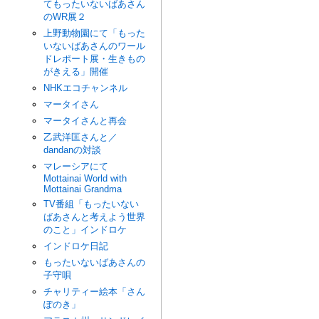
てもったいないばあさん
のWR展２
上野動物園にて「もった
いないばあさんのワール
ドレポート展・生きもの
がきえる」開催
NHKエコチャンネル
マータイさん
マータイさんと再会
乙武洋匡さんと／
dandanの対談
マレーシアにて
Mottainai World with
Mottainai Grandma
TV番組「もったいない
ばあさんと考えよう世界
のこと」インドロケ
インドロケ日記
もったいないばあさんの
子守唄
チャリティー絵本「さん
ぽのき」