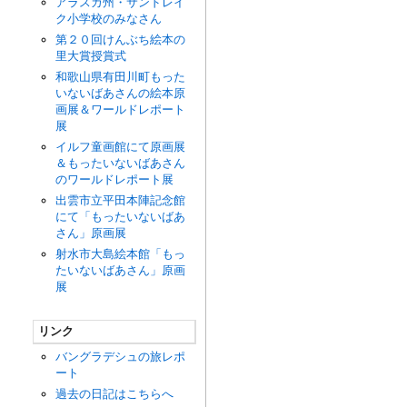
アラスカ州・サンドレイ
ク小学校のみなさん
第２０回けんぶち絵本の
里大賞授賞式
和歌山県有田川町もった
いないばあさんの絵本原
画展＆ワールドレポート
展
イルフ童画館にて原画展
＆もったいないばあさん
のワールドレポート展
出雲市立平田本陣記念館
にて「もったいないばあ
さん」原画展
射水市大島絵本館「もっ
たいないばあさん」原画
展
リンク
バングラデシュの旅レポ
ート
過去の日記はこちらへ