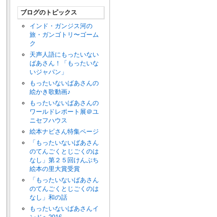
ブログのトピックス
インド・ガンジス河の
旅・ガンゴトリ〜ゴーム
ク
天声人語にもったいない
ばあさん！「もったいな
いジャパン」
もったいないばあさんの
絵かき歌動画♪
もったいないばあさんの
ワールドレポート展＠ユ
ニセフハウス
絵本ナビさん特集ページ
「もったいないばあさん
のてんごくとじごくのは
なし」第２５回けんぶち
絵本の里大賞受賞
「もったいないばあさん
のてんごくとじごくのは
なし」和の話
もったいないばあさんイ