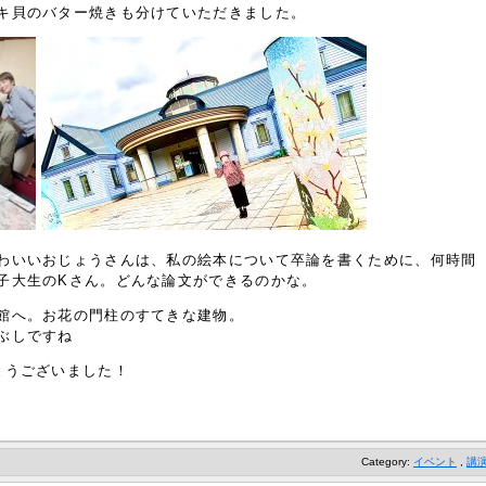
キ貝のバター焼きも分けていただきました。
わいいおじょうさんは、私の絵本について卒論を書くために、何時間
子大生のKさん。どんな論文ができるのかな。
館へ。お花の門柱のすてきな建物。
ぶしですね
とうございました！
Category:
イベント
,
講