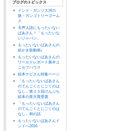
ブログのトピックス
インド・ガンジス河の
旅・ガンゴトリ〜ゴーム
ク
天声人語にもったいない
ばあさん！「もったいな
いジャパン」
もったいないばあさんの
絵かき歌動画♪
もったいないばあさんの
ワールドレポート展＠ユ
ニセフハウス
絵本ナビさん特集ページ
「もったいないばあさん
のてんごくとじごくのは
なし」第２５回けんぶち
絵本の里大賞受賞
「もったいないばあさん
のてんごくとじごくのは
なし」和の話
もったいないばあさんイ
ンドへ2016