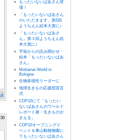
もったいないばあさん登
場！
「もったいないばあさん
のいただきます」第5回
ようちえん絵本大賞に♪
「もったいないばあさ
ん」第３回ようちえん絵
本大賞に♪
宇宙からの読み聞かせ・
絵本「もったいないばあ
さん」
Mottainai World in
Bologna
生物多様性リーダーに
地球生きもの応援団宣言
式
絵本
COP10にて「もったい
ないばあさんのワールド
レポート展・生きものが
/30
きえる」
COP10オープニングイ
ベント＆東山動植物園に
てもったいないばあさん