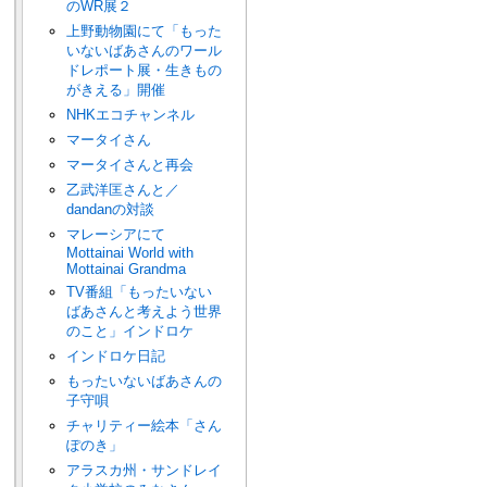
のWR展２
上野動物園にて「もった
いないばあさんのワール
ドレポート展・生きもの
がきえる」開催
NHKエコチャンネル
マータイさん
マータイさんと再会
乙武洋匡さんと／
dandanの対談
マレーシアにて
Mottainai World with
Mottainai Grandma
TV番組「もったいない
ばあさんと考えよう世界
のこと」インドロケ
インドロケ日記
もったいないばあさんの
子守唄
チャリティー絵本「さん
ぽのき」
アラスカ州・サンドレイ