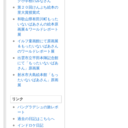
ク小学校のみなさん
第２０回けんぶち絵本の
里大賞授賞式
和歌山県有田川町もった
いないばあさんの絵本原
画展＆ワールドレポート
展
イルフ童画館にて原画展
＆もったいないばあさん
のワールドレポート展
出雲市立平田本陣記念館
にて「もったいないばあ
さん」原画展
射水市大島絵本館「もっ
たいないばあさん」原画
展
リンク
バングラデシュの旅レポ
ート
過去の日記はこちらへ
インドロケ日記