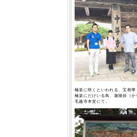
極楽に咲くといわれる、宝相華
極楽にだけいる鳥、迦陵頻（か
毛越寺本堂にて。