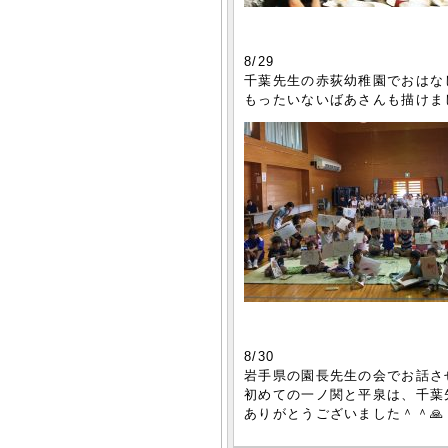
8/29
千葉先生の赤荻幼稚園でおはな
もったいないばあさんも描けまし
8/30
岩手県の園長先生の会でお話さ
初めての一ノ関と平泉は、千葉
ありがとうございました＾＾🙏