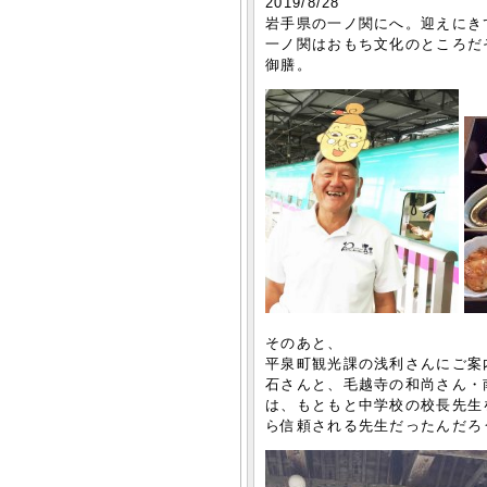
2019/8/28
岩手県の一ノ関にへ。迎えにき
一ノ関はおもち文化のところだ
御膳。
そのあと、
平泉町観光課の浅利さんにご案
石さんと、毛越寺の和尚さん・
は、もともと中学校の校長先生
ら信頼される先生だったんだろ