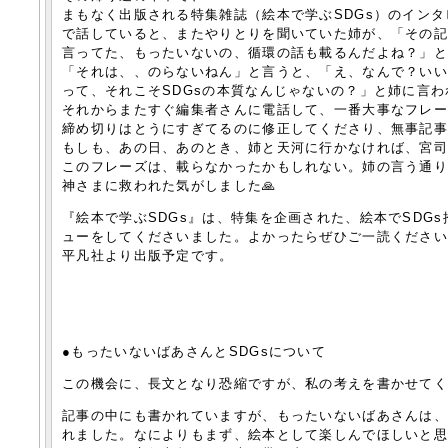
まもなく出版される特集雑誌（絵本で学ぶSDGs）のイン
で話していると、またやりとりを聞いていた姉が、「その
言ってた、もったいないの、循環の話も載るんだよね？」
「それは、、のらないねん」と言うと、「え、なんで？い
って、それこそSDGsの本質なんじゃないの？」と姉に言
それからまたすぐ編集者さんに電話して、一番大事なフレ
締め切りはとうにすぎてるのに修正してくださり、無事記
もしも、あの日、あのとき、姉と天河に行かなければ、宮
このフレーズは、載らなかったかもしれない。姉の言う通
神さまに救われた気がしました🙏
『絵本で学ぶSDGs』は、特集を企画された、絵本でSDG
ューをしてくださいました。よかったらぜひご一読ください
平凡社より出版予定です。
●もったいないばあさんとSDGsについて
この機会に、長文となり恐縮ですが、私の考えを書かせて
記事の中にも書かれていますが、もったいないばあさんは、
れました。なによりもまず、絵本として楽しんでほしいと思