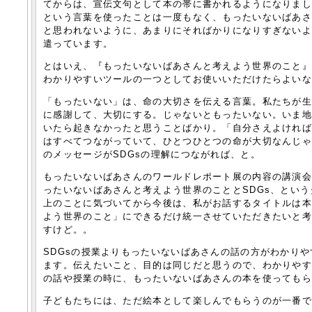
てからは、宣伝文句として本の帯に書かれるようになりまし
という言葉を使ったことは一度もなく、もったいないばあさ
と思われないように、あまりにそればかりになりすぎない
遣っています。
とはいえ、『もったいないばあさんと考えよう世界のこと』
わかりやすいツールの一つとしてお使いいただけたらよい
「もったいない」は、命の大切さを伝える言葉。私たちが
に感謝して、大切にする。じゃないともったいない。いま
いたら起きなかったと思うことばかり。「自分さえよけれ
はすべてつながっていて、ひとつひとつの命が大切なんじ
のメッセージがSDGsの理解につながれば、と。
もったいないばあさんのワールドレポート展の内容の講演
ったいないばあさんと考えよう世界のこととSDGs、とい
上のことに気づいてから今後は、私がお話するタイトルは
よう世界のこと」にできるだけ統一させていただきたいと
すけど。。
SDGsの授業よりもったいないばあさんの話の方がわかり
ます。伝えたいこと、目的は同じだと思うので、わかりやす
の話や授業の時に、もったいないばあさんの本を使っても
子どもたちには、ただ絵本として楽しんでもらうのが一番