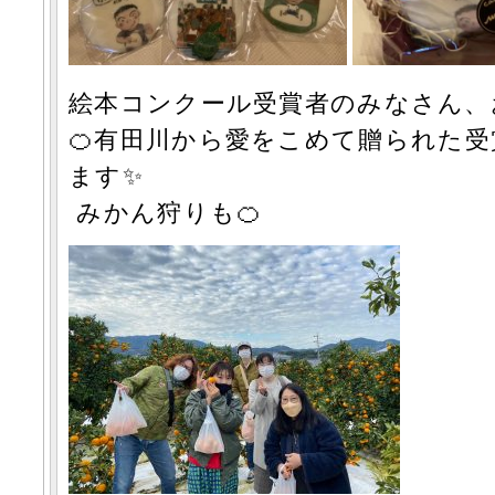
絵本コンクール受賞者のみなさん、
🍊
有田川から愛をこめて贈られた
受
ます✨
みかん狩りも🍊