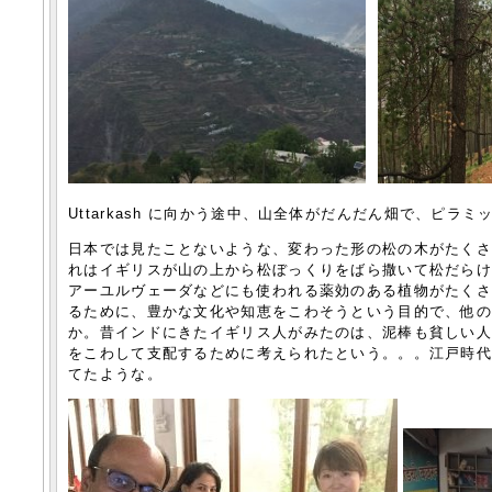
Uttarkash に向かう途中、山全体がだんだん畑で、ピ
日本では見たことないような、変わった形の松の木がたく
れはイギリスが山の上から松ぼっくりをばら撒いて松だら
アーユルヴェーダなどにも使われる薬効のある植物がたく
るために、豊かな文化や知恵をこわそうという目的で、他
か。昔インドにきたイギリス人がみたのは、泥棒も貧しい
をこわして支配するために考えられたという。。。江戸時
てたような。