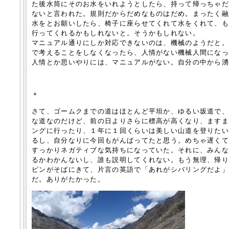
た後水筒にそのお水をいれようとしたら、持って帰っちゃ
ないと言われた。規則だからだめなものはだめ。まったく
水をとお願いしたら、椅子に座らせてくれて水をくれて、
行ってくれるかもしれないと。そうかもしれない。
マニュアル通りにしか対応できないのは、機械のようだと
で考えることをしなくなったら、人情がない機械人間にな
人情とか思いやりには、マニュアルがない。自分の中から
＊
さて、ゴームクまでの道はほとんど平坦か、ゆるい坂道で
な道なのだけど、前の日よりさらに標高が高くなり、ます
ングに行ったり、１年に１回くらいは美しい山道を登りた
るし、自分なりに今回もがんばってたと思う。めちゃ遅く
すっかりネガティブな気持ちになっていた。それに、みん
るかわかんないし、誰も説明してくれない。もう無理、帰
ピンがそばにきて、片言の英語で「あれがシバリングだよ
だ。ありがたかった。