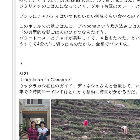
やっとたどりついたUttarakashのホテルで遅い晩ごは
ジタリアンのごはんになっていく。ダル（お豆のカレー）
プジャにチャパティはいつもだいたい何枚くらい食べるの
このホテルでの朝ごはんに、プハpohaという炊き込みご
ドの典型的な朝ごはんのひとつなんだそう。
バタートーストとチャイが美味しくて、４枚もたべた。と
うすくて4分の1に切ったものだから、全部でパン１枚。
＊
6/21
Uttarakash to Gangotori
ウッタラカシ在住のガイド、ディネシュさんと合流して、
車で２時間半〜インドはとにかく移動に時間がかかるのだ