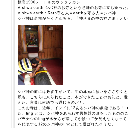
標高1500メートルのウッタラカシ
Vishwa earth シバ神のお寺という意味のお寺に立ち寄った
Vishwa earth：Rath守る人＝earthを守る人＝シバ神
シバ神は名前がたくさんある。「神さまの中の神さま」と
シバ神の前には必ず牛がいて、牛の耳元に願いをささやく
私も、こちらに来られたこと、本ができたことのお礼と、
えた。言葉は何語でも通じるのだと。
このお寺は、近年、インドに12あるシバ神の象徴である「l
た。ling とは、シバ神をあらわす男性器の形をしたものの
バラナシのlingが水かさが増してか傾いてか見えなくなって
を代表する12のシバ神のlingとして選ばれたそうだ。