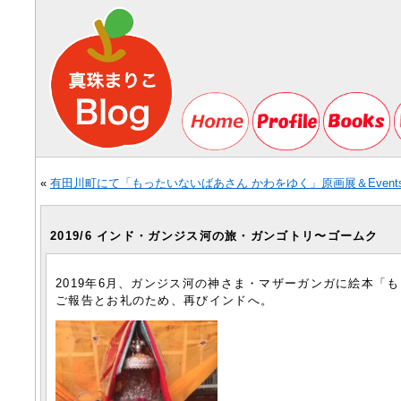
«
有田川町にて「もったいないばあさん かわをゆく」原画展＆Event
2019/6 インド・ガンジス河の旅・ガンゴトリ〜ゴームク
2019年6月、ガンジス河の神さま・マザーガンガに絵本「
ご報告とお礼のため、再びインドへ。