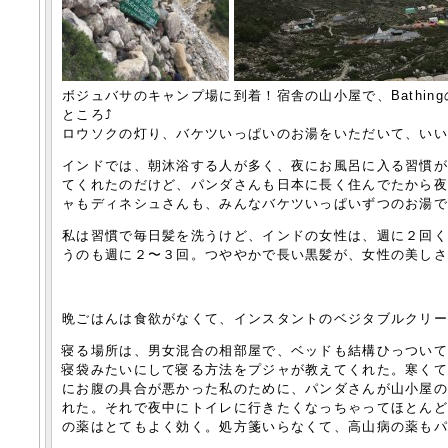
ボジュバサのキャンプ場に到着！宿舎の山小屋で、Bathi
ところ⤴︎
ロウソクの灯り、バケツいっぱいのお湯をいただいて、い
インドでは、朝沐浴する人が多く、夜にお風呂に入る習慣
てくれたのだけど、パンダさんも日本に長く住んでたから
ャもディネシュさんも、みんなバケツいっぱいずつのお湯でba
私は習慣で毎日髪を洗うけど、インドの女性は、週に２回
うのも週に２〜３回。つややかで長い黒髪が、女性の美し
晩ごはんは食欲がなくて、インスタントのベジタブルクリ
寝る場所は、男女混合の相部屋で、ベッドも結構ひっつい
寝袋みたいにして寝る方法をプジャが教えてくれた。寒く
にお腹の具合が悪かった私のために、パンダさんが山小屋
れた。それで夜中にトイレに行きたくなっちゃってほとん
の薬はとてもよく効く。処方箋いらなくて、高山病の薬も