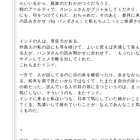
らいいるから、親族のだれかがつぐだろうと。
朝のアールティで、スレシュさんがプジャをしてくださり
にも、印をつけてくれた。おちゃめだ。そのあと、参拝に
の読みきかせ（by パンダさん）と私もちょこっとご挨拶さ
インドの人は、受容力がある。
外国人の私の話にも耳を傾けて、よいと思えば共感して喜
る人が、パンダさんの読み聞かせに合わせて、「もったい
サインしてとメモ帳を出してくれた。
これもまたインド。
一方で、人が話してるのに目の前を横切ったり、歩きなが
る。絵本を前で見たいからではなくて、たまたま自分の歩
の前だった。読んでいる人の目の前に立つというのは、ま
気にしない。そういうのも、またインド。
インドに来ると私はいつも、日本で気にしていた細かいこ
てくる。気遣いして疲れていたことが、なんであんなこと
くるのだ。
＊