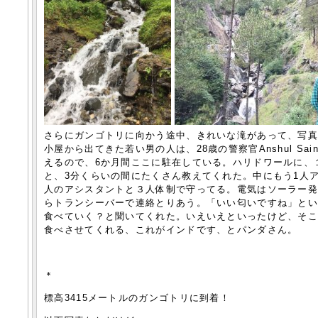
さらにガンゴトリに向かう途中、きれいな滝があって、写
小屋から出てきた若い男の人は、28歳の警察官Anshul S
えるので、6か月間ここに駐在している。ハリドワールに、
と、3分くらいの間にたくさん教えてくれた。中にもう1人
人のアシスタントと３人体制で守ってる。電気はソーラー
らトランシーバーで連絡とりあう。「いい匂いですね」と
食べていく？と聞いてくれた。いえいえといったけど、そ
食べさせてくれる、これがインドです、とパンダさん。
＊
標高3415メートルのガンゴトリに到着！