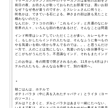
マザーガンガテンプルの中のマザーガンガは金色のお顔を
前日の夜、お坊さんが歌っておられたお部屋では、黒いお
なぜ？なぜ色が違うのですか、とスレシュさんに伺うと、
何色かは、できている石による。神さまの顔は誰も見たこ
構わないのだと。
なんだか、フトコロの深い「これもインド」と共通のなに
世界の人々、いろんな顔の色があるけど、そんなことは問
インド料理はシェアしていただくことが多い。カレーもチ
く。もしかしたらインドの人たちは、そんなふうに食べも
やる気遣いを幼い頃から学んでるのでは。。。と思うんだ
一方で、人のことは気にしない、気遣いのない自分勝手な
どこがちがうんだろう。不思議なインド、それもまたイン
このお寺は、冬の間雪で閉ざされるため、11月から4月は
テルの人たちも、みんな山を降りて、別の場所へ。
＊
朝ごはんは、ホテルで
ポテトパラタ（中に具を入れたチャパティ）とライタ（ヨ
のソース）。
ダルは？ときくと、ダルとパラタはあまり一緒にたべない
いままで私は、ダルとパラタの組み合わせが一番すきで最