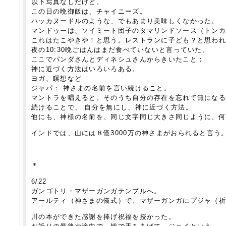
以下写真なしだけど、
この日の晩御飯は、チャイニーズ。
ハッカヌードルのような、でもあまり美味しくなかった。
マンドゥーは、ソイミート団子のタマリンドソース（トン
これはたこやきや！と思う。レストランに子ども？と思われ
夜の10:30晩ごはんはまだ食べていないと言っていた。
ここでパンダさんとディネシュさんからきいたこと：
神に近づく方法はいろいろある。
ヨガ、瞑想など
ジャパ： 神さまの名前を言い続けること。
マントラを唱えると、そのうち自分の存在を忘れて無にな
続けることで、 自分を無にし、神に近づく方法。
他にも、神様の名前を、同じ文字同じ大きさ同じように、
インドでは、山には８億3000万の神さまがおられると言う
＊
6/22
ガンゴトリ・マザーガンガテンプルへ。
アールティ（神さまの儀式）で、マザーガンガにプジャ（
川の本ができた感謝を捧げ祝福を授かった。