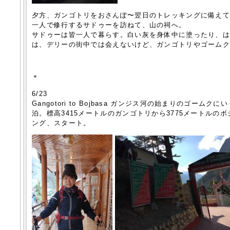
夕方、ガンゴトリをおさんぽ〜翌日のトレッキングに備え
一人で修行するサドゥーを訪ねて、山の祠へ。
サドゥーは皆一人で暮らす。白い灰を身体中に塗ったり、
は、デリーの街中では会えないけど、ガンゴトリやゴーム
＊
6/23
Gangotori to Bojbasa ガンジス河の始まりのゴー
泊。標高3415メートルのガンゴトリから3775メートルの
ング、スタート。