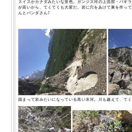
スイスかカナダみたいな景色。ガンジス河の上流部・バギ
が高いから、てくてくも大変だ。岩に穴をあけて巣を作っ
んとパンダさん⤴︎
固まって岩みたいになっている黒い氷河。川も越えて、て