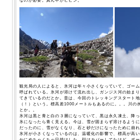
なのが必要。真ん中がビピン。
観光局の人によると、氷河は年々小さくなっていて、ゴー
呼ばれている。氷河が溶けて流れ出し、ガンジス河の始ま
てきているのだとか。昔は、今回のトレッキングスタート
（！）という。標高差1000メートルもあるのに。。。川
とか。。
氷河は黒と青と白の３層になっていて、黒は永久凍土、降
氷になったら青く見える。今は、雪が固まらず溶けるよう
だったのに、雪がなくなり、石と砂だけになったために崩
氷河が小さくなっているのは、温暖化の影響で、標高が高
かにめちゃくちゃ日焼けした。顔はカバーしてたけど、ポ