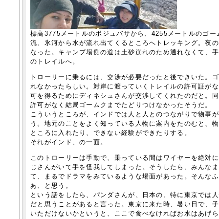
標高3775メートルのボジュバサから、4255メートルの
流、氷河から水が流れ出てくるところへトレッキング。夜
なった。キャンプ場側の道は土砂崩れのため通れなくて、
のトレイルへ。
トローリーに乗るには、交渉が必要だったと後できいた。
れなかったらしい。対岸に渡っていくトレイルの許可証が
可を得るためにディネシュさんが交渉してくれたのだと。
許可がなく結局ゴームクまでたどりつけなかったそうだ。
こういうところが、インドでは人と人とのつながりで物事
う。地元のことをよく知っている人物に案内をたのむと、
ところに入れたり、できない経験ができたりする。
それがインド、の一面。
このトローリーは手動で、乗っている間はワイヤーを絶対
じさんがいて手を怪我してしまった。そうしたら、みんな
て、まるでドラマをみているような場面があった。そんな
あ、と思う。
という話をしたら、パンダさんが、日本の、特に東京では
だと思うことがあると言った。東京に来た時、暑い日で、
いただけないかというと、ここで食べなければお水はあげ