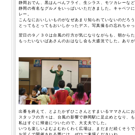
静岡おでん、黒はんぺんフライ、生シラス、モツカレーな
静岡の有名なグルメをいっぱいいただきました。キャベツ
レー。
こんなにおいしいものがなぜあまり知られていないのだろ
とってもとってもおいしかったデス。写真撮るの忘れちゃ
翌日の９／３０は台風の行方が気になりながらも、朝から
もったいないばあさんのおはなし会も大盛況でした。ありが
出番を終えて、とよたかずひこさんとすまいるママさんに
スタッフの方々は、台風の影響で静岡駅に足止めとなり、
私はすぐに帰途についたので、大丈夫でした。
いつも楽しいよむよむわくわく広場は、まだまだ続くそう
お近くで開催される際には、ぜひご来場くださいね。