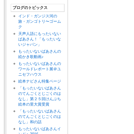
ブログのトピックス
インド・ガンジス河の
旅・ガンゴトリ〜ゴーム
ク
天声人語にもったいない
ばあさん！「もったいな
いジャパン」
もったいないばあさんの
絵かき歌動画♪
もったいないばあさんの
ワールドレポート展＠ユ
ニセフハウス
絵本ナビさん特集ページ
「もったいないばあさん
のてんごくとじごくのは
なし」第２５回けんぶち
絵本の里大賞受賞
「もったいないばあさん
のてんごくとじごくのは
なし」和の話
もったいないばあさんイ