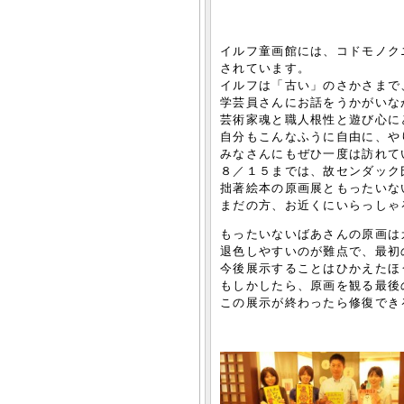
イルフ童画館には、コドモノク
されています。
イルフは「古い」のさかさまで
学芸員さんにお話をうかがいな
芸術家魂と職人根性と遊び心に
自分もこんなふうに自由に、や
みなさんにもぜひ一度は訪れて
８／１５までは、故センダック
拙著絵本の原画展ともったいな
まだの方、お近くにいらっしゃ
もったいないばあさんの原画は
退色しやすいのが難点で、最初
今後展示することはひかえたほ
もしかしたら、原画を観る最後
この展示が終わったら修復でき