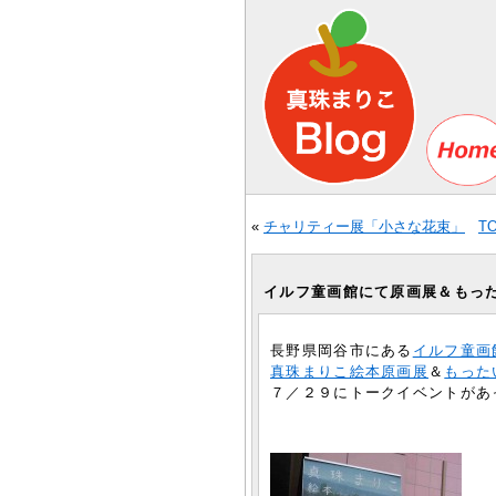
«
チャリティー展「小さな花束」
T
イルフ童画館にて原画展＆もっ
長野県岡谷市にある
イルフ童画
真珠まりこ絵本原画展
＆
もった
７／２９にトークイベントがあ