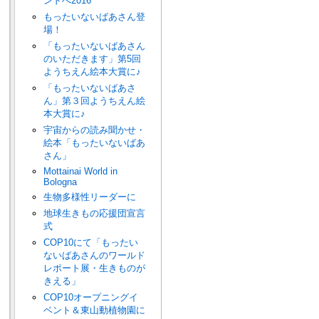
ンドへ2016
もったいないばあさん登
場！
「もったいないばあさん
のいただきます」第5回
ようちえん絵本大賞に♪
「もったいないばあさ
ん」第３回ようちえん絵
本大賞に♪
宇宙からの読み聞かせ・
絵本「もったいないばあ
さん」
Mottainai World in
Bologna
生物多様性リーダーに
地球生きもの応援団宣言
式
COP10にて「もったい
ないばあさんのワールド
レポート展・生きものが
きえる」
COP10オープニングイ
ベント＆東山動植物園に