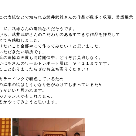
ニの表紙などで知られる武井武雄さんの作品が数多く収蔵、常設展示
、武井武雄さんの造語なのだそうです。
がら、武井武雄さんのこだわりのあるすてきな作品を拝見して
とても感動しました。
りたいこと全部やって作ってみたい！と思いました。
いただきたい場所です。
氏の追悼原画展も同時開催中。どうぞお見逃しなく。
いばあさんのワールドレポート展は、９／１１までです。
ることありましたらぜひお立ち寄りください！
カラーインクで着色しているため
の絵本の絵はもうかなり色がぬけてしまっているため
うがいいと思われます。
のチャンスかもしれません。
るかやってみようと思います。