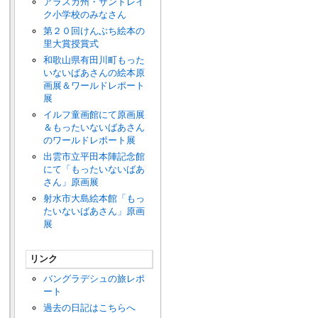
アラスカ州・サンドレイ
ク小学校のみなさん
第２０回けんぶち絵本の
里大賞授賞式
和歌山県有田川町もった
いないばあさんの絵本原
画展＆ワールドレポート
展
イルフ童画館にて原画展
＆もったいないばあさん
のワールドレポート展
出雲市立平田本陣記念館
にて「もったいないばあ
さん」原画展
射水市大島絵本館「もっ
たいないばあさん」原画
展
リンク
バングラデシュの旅レポ
ート
過去の日記はこちらへ