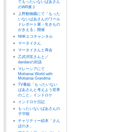
てもったいないばあさん
のWR展２
上野動物園にて「もった
いないばあさんのワール
ドレポート展・生きもの
がきえる」開催
NHKエコチャンネル
マータイさん
マータイさんと再会
乙武洋匡さんと／
dandanの対談
マレーシアにて
Mottainai World with
Mottainai Grandma
TV番組「もったいない
ばあさんと考えよう世界
のこと」インドロケ
インドロケ日記
もったいないばあさんの
子守唄
チャリティー絵本「さん
ぽのき」