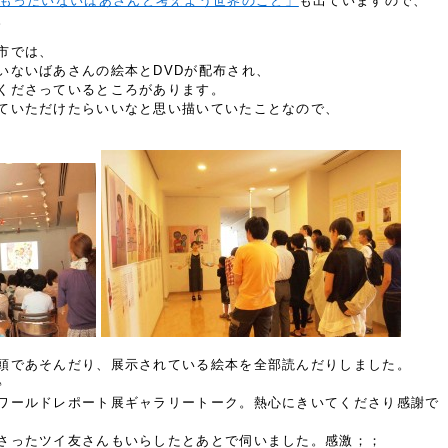
「もったいないばあさんと考えよう世界のこと」
も出ていますので、
。
市では、
いないばあさんの絵本とDVDが配布され、
くださっているところがあります。
ていただけたらいいなと思い描いていたことなので、
頭であそんだり、展示されている絵本を全部読んだりしました。
♪
ワールドレポート展ギャラリートーク。熱心にきいてくださり感謝で
さったツイ友さんもいらしたとあとで伺いました。感激；；