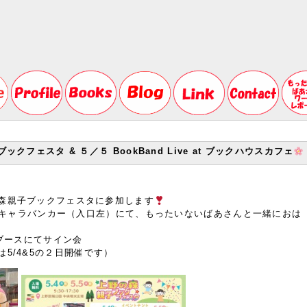
フェスタ & ５／５ BookBand Live at ブックハウスカフェ
森親子ブックフェスタに参加します
️
隊のキャラバンカー（入口左）にて、もったいないばあさんと一緒におは
ドブースにてサイン会
5/4&5の２日開催です）