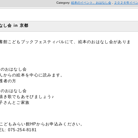
Category:
絵本のイベント、おはなし会
,
２０２６年イベ
し会 in 京都
書館こどもブックフェスティバルにて、絵本のおはなし会がありま
本のおはなし会
んからの絵本を中心に読みます。
護者の方
本のおはなし会
描き歌でもあそびましょう♪
子さんとご家族
室
記こどもみらい館HPからお申込みください。
075-254-8181