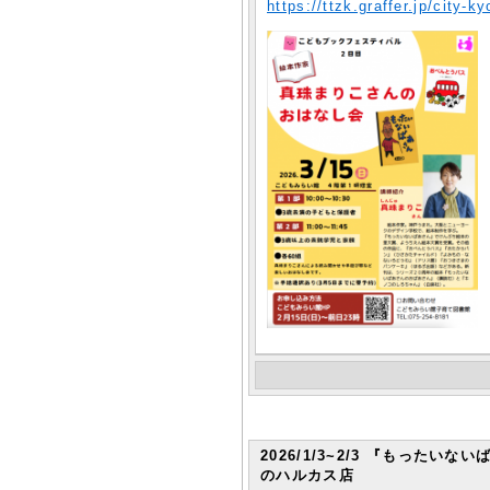
https://ttzk.graffer.jp/city
2026/1/3~2/3 『もった
のハルカス店