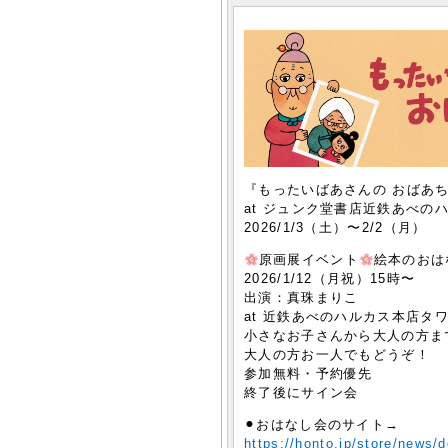
『もったいばあさんの おばあ
at ジュンク堂書店近鉄あべの
2026/1/3（土）〜2/2（月）
原画展イベント
絵本のおは
2026/1/12（月祝）15時〜
出演：真珠まりこ
at 近鉄あべのハルカス本店タ
小さなお子さんから大人の方ま
大人の方お一人でもどうぞ！
参加無料・予約優先
終了後にサイン会
⚫︎おはなし会のサイト→
https://honto.jp/store/news