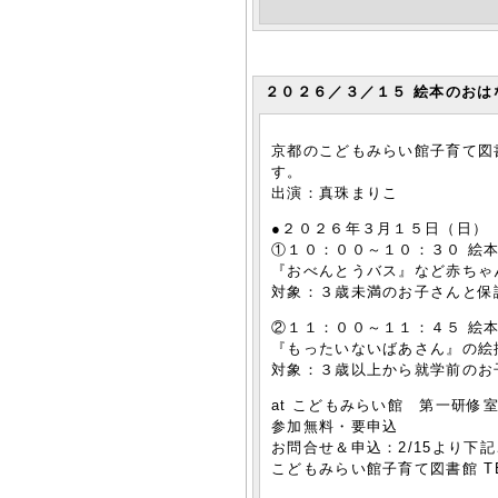
２０２６／３／１５ 絵本のおはな
京都のこどもみらい館子育て図
す。
出演：真珠まりこ
●２０２６年３月１５日（日）
①１０：００～１０：３０ 絵
『おべんとうバス』など赤ちゃ
対象：３歳未満のお子さんと保
②１１：００～１１：４５ 絵
『もったいないばあさん』の絵
対象：３歳以上から就学前のお
at こどもみらい館 第一研修
参加無料・要申込
お問合せ＆申込：2/15より下
こどもみらい館子育て図書館 TEL: 