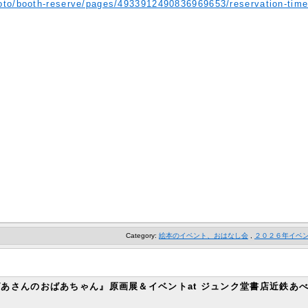
-kyoto/booth-reserve/pages/4933912490836969653/reservation-tim
Category:
絵本のイベント、おはなし会
,
２０２６年イベ
いないばあさんのおばあちゃん』原画展＆イベントat ジュンク堂書店近鉄あ