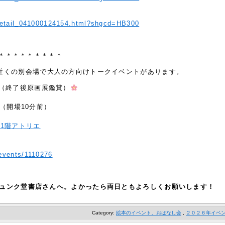
/detail_041000124154.html?shgcd=HB300
＊＊＊＊＊＊＊＊＊
〜は、近くの別会場で大人の方向けトークイベントがあります。
（終了後原画展鑑賞）
:30（開場10分前）
1階アトリエ
/events/1110276
はジュンク堂書店さんへ。よかったら両日ともよろしくお願いします！
Category:
絵本のイベント、おはなし会
,
２０２６年イベ