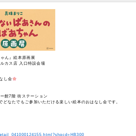
ちゃん』絵本原画展
ハルカス店 入口特設会場
なし会
ワー館7階 街ステーション
でどなたでもご参加いただける楽しい絵本のおはなし会です。
/detail_041000124155.html?shgcd=HB300