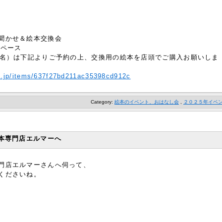
聞かせ＆絵本交換会
スペース
0名）は下記よりご予約の上、交換用の絵本を店頭でご購入お願いしま
s.jp/items/637f27bd211ac35398cd912c
Category:
絵本のイベント、おはなし会
,
２０２５年イベ
本専門店エルマーへ
門店エルマーさんへ伺って、
くださいね。
）
ー