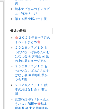
賞
絵本ナビさんのインタビ
ュー特集ページ
第１４回NHKハート展
最近の投稿
２０２６年６〜７月の
イベントまとめ
２０２６／７／１９ も
ったいないばあさんのお
はなし会 & 講演会 at 坂
の上の雲ミュージアム
２０２６／７／１２ も
ったいないばあさんのお
はなし会 in 和歌山県か
つらぎ町
２０２６／７／１１ 絵
本のおはなし会 in 有田
川
2026/7/1~8/2『おべんと
うバス』20周年
絵本
原画展 at 未来屋書店各