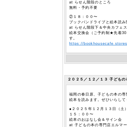
at らせん階段のところ
無料・予約不要
②１８：００〜
ブックバンドライブと絵本読み
at らせん階段下＆中央カフェ
絵本交換会（ご予約制★先着3
す。
https://bookhousecafe.store
２０２５／１２／１３ 子どもの
福岡の春日原、子どもの本の専
絵本を読みます。ぜひいらして
●２０２５年１２月１３日（土
１５：００〜
絵本のおはなし会＆サイン会
at 子どもの本の専門店エルマ