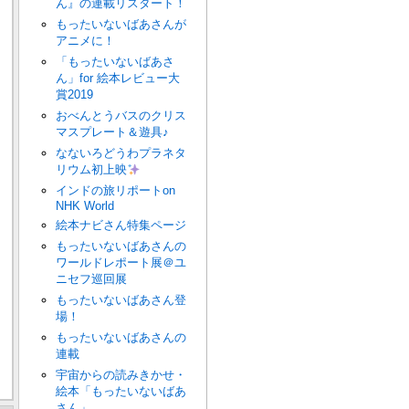
ん』の連載リスタート！
もったいないばあさんが
アニメに！
「もったいないばあさ
ん」for 絵本レビュー大
賞2019
おべんとうバスのクリス
マスプレート＆遊具♪
なないろどうわプラネタ
リウム初上映
インドの旅リポートon
NHK World
絵本ナビさん特集ページ
もったいないばあさんの
ワールドレポート展＠ユ
ニセフ巡回展
もったいないばあさん登
場！
もったいないばあさんの
連載
宇宙からの読みきかせ・
絵本「もったいないばあ
さん」