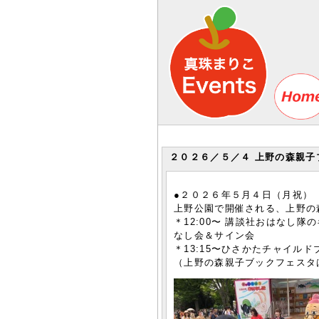
２０２６／５／４ 上野の森親子ブック
●２０２６年５月４日（月祝）
上野公園で開催される、上野の
＊12:00〜 講談社おはなし
なし会＆サイン会
＊13:15〜ひさかたチャイル
（上野の森親子ブックフェスタは