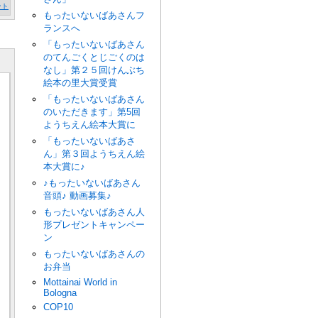
ント
もったいないばあさんフ
ランスへ
「もったいないばあさん
のてんごくとじごくのは
なし」第２５回けんぶち
絵本の里大賞受賞
「もったいないばあさん
のいただきます」第5回
ようちえん絵本大賞に
「もったいないばあさ
ん」第３回ようちえん絵
本大賞に♪
♪もったいないばあさん
音頭♪ 動画募集♪
もったいないばあさん人
形プレゼントキャンペー
ン
もったいないばあさんの
お弁当
Mottainai World in
Bologna
COP10