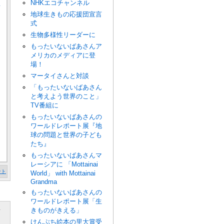
e
NHKエコチャンネル
地球生きもの応援団宣言
式
生物多様性リーダーに
もったいないばあさんア
メリカのメディアに登
場！
マータイさんと対談
「もったいないばあさん
と考えよう世界のこと」
TV番組に
もったいないばあさんの
ワールドレポート展『地
球の問題と世界の子ども
たち』
もったいないばあさんマ
レーシアに 「Mottainai
ント
World」 with Mottainai
Grandma
もったいないばあさんの
ワールドレポート展「生
べ
きものがきえる」
けんぶち絵本の里大賞受