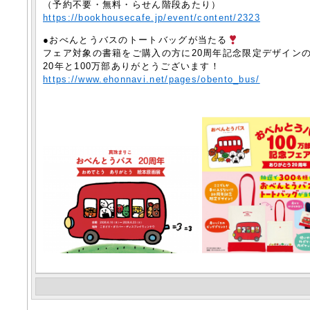
（予約不要・無料・らせん階段あたり）
https://bookhousecafe.jp/event/content/2323
●おべんとうバスのトートバッグが当たる
️
フェア対象の書籍をご購入の方に20周年記念限定デザイン
20年と100万部ありがとうございます！
https://www.ehonnavi.net/pages/obento_bus/