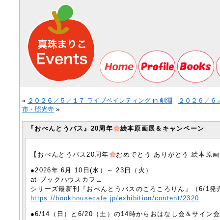
«
２０２６／５／１７ ライブペインティング in 剣淵
２０２６／６
市・照光寺
»
『おべんとうバス』20周年
絵本原画展＆キャンペーン
【おべんとうバス20周年
おめでとう ありがとう 絵本原
●2026年 6月 10日(水）～ 23日（火）
at ブックハウスカフェ
シリーズ最新刊『おべんとうバスのころころりん』（6/1
https://bookhousecafe.jp/exhibition/content/2320
●6/14（日）と6/20（土）の14時からおはなし会＆サイン