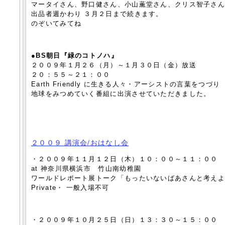
マータイさん、野口健さん、小山薫堂さん、クリス智子さ
出品者週かわり ３月２日まで続きます。
のぞいてみてね
●BS朝日『緑のコトノハ』
２００９年１月２６（月）～１月３０日（金）放送
２０：５５～２１：００
Earth Friendly に生きる人々・アーシストの言葉をつづり
地球をみつめていく番組に出演させていただきました。
２００９ 講演会/おはなし会
・２００９年１１月１２日（木）１０：００～１１：００
at 神奈川県横浜市 竹山南幼稚園
ワールドレポート展トーク「もったいないばあさんと考え
Private・ 一般入場不可
・２００９年１０月２５日（日）１３：３０～１５：００