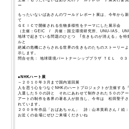
ー
もったいないばあさんのワールドレポート展は、今年から
て
ＧＥＩＣで開催される生物多様性をテーマにした展示会
（主催：GEIC / 共催：国立環境研究所、UNU-IAS、UN
地球で起きている問題のひとつ ｢生きものが消える」を特
ルと
絶滅の危機にさらされる世界の生きものたちのストーリー
示します。
問合せ先： 地球環境パートナーシッププラザ ＴＥＬ ０
●NHKハート展
～２０１０年３月まで国内巡回展
人を思う心をつなぐNHKのハートプロジェクトが主催する
入選した５０の詩と それにあわせて制作された５０のア
アートの制作を各界の著名人が担当し、今年は 松田聖子
れています。
２００９年作品「おばあちゃん」 詩：山本英莉さん / 絵
お近くの会場にぜひご来場くださいね