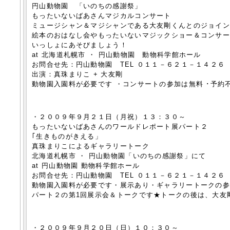
円山動物園 「いのちの感謝祭」
もったいないばあさんマジカルコンサート
ミュージシャン＆マジシャンである大友剛くんとのジョイ
絵本のおはなし会やもったいないマジックショー＆コンサ
いっしょにあそびましょう！
at 北海道札幌市 ・ 円山動物園 動物科学館ホール
お問合せ先：円山動物園 TEL ０１１－６２１－１４２６
出演：真珠まりこ + 大友剛
動物園入園料が必要です ・コンサートの参加は無料 ･予約不
・２００９年９月２１日（月祝）１３：３０～
もったいないばあさんのワールドレポート展パート２
｢生きものがきえる」
真珠まりこによるギャラリートーク
北海道札幌市 ・ 円山動物園「いのちの感謝祭」にて
at 円山動物園 動物科学館ホール
お問合せ先：円山動物園 TEL ０１１－６２１－１４２６
動物園入園料が必要です・展示あり・ギャラリートークの
パート２の第1回展示会＆トークです★トークの後は、大友
・２００９年９月２０日（日）１０：３０～