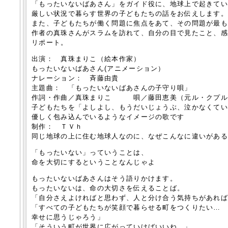
「もったいないばあさん」をガイド役に、地球上で起きて
厳しい状況で暮らす世界の子どもたちの話をお伝えします
また、子どもたちが働く問題に焦点をあて、その問題が最
作者の真珠さんがスラムを訪れて、自分の目で見たこと、
リポート。
出演： 真珠まりこ（絵本作家）
もったいないばあさん(アニメーション）
ナレーション： 斉藤由貴
主題曲： 「もったいないばあさんの子守り唄」
作詞・作曲／真珠まりこ 唄／藤田恵美（元ル・クプル
子どもたちを「よしよし、もうだいじょうぶ、泣かなくて
優しく包み込んでいるようなイメージの歌です
制作： ＴＶｈ
同じ地球の上に住む地球人なのに、なぜこんなに違いがあ
「もったいない」っていうことは、
命を大切にするということなんじゃよ
もったいないばあさんはそう語りかけます。
もったいないは、命の大切さを伝えることば。
「自分さえよければと思わず、人と分け合う気持ちがあれ
「すべての子どもたちが笑顔で暮らせる町をつくりたい…
幸せに思うじゃろう」
「そういう町が世界に広がっていけばいいね…」