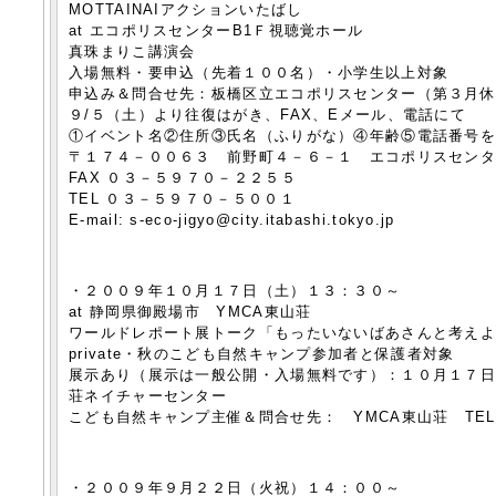
MOTTAINAIアクションいたばし
at エコポリスセンターB1Ｆ視聴覚ホール
真珠まりこ講演会
入場無料・要申込（先着１００名）・小学生以上対象
申込み＆問合せ先：板橋区立エコポリスセンター（第３月
９/５（土）より往復はがき、FAX、Eメール、電話にて
①イベント名②住所③氏名（ふりがな）④年齢⑤電話番号
〒１７４－００６３ 前野町４－６－１ エコポリスセン
FAX ０３－５９７０－２２５５
TEL ０３－５９７０－５００１
E-mail: s-eco-jigyo@city.itabashi.tokyo.jp
・２００９年１０月１７日（土）１３：３０～
at 静岡県御殿場市 YMCA東山荘
ワールドレポート展トーク「もったいないばあさんと考え
private・秋のこども自然キャンプ参加者と保護者対象
展示あり（展示は一般公開・入場無料です）：１０月１７日
荘ネイチャーセンター
こども自然キャンプ主催＆問合せ先： YMCA東山荘 TE
・２００９年９月２２日（火祝）１４：００～