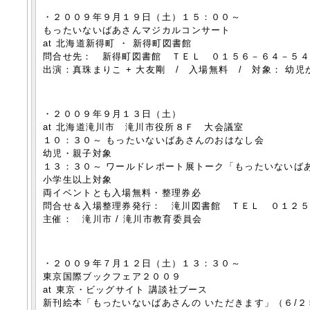
・２００９年９月１９日（土）１５：００～
もったいないばあさんマジカルコンサート
at 北海道新得町 ・ 新得町図書館
問合せ先： 新得町図書館 ＴＥＬ ０１５６－６４－５
出演：真珠まりこ + 大友剛 / 入場無料 / 対象： 幼児
・２００９年９月１３日（土）
at 北海道滝川市 滝川市役所８Ｆ 大会議室
１０：３０～ もったいないばあさんのおはなし会
幼児・親子対象
１３：３０～ ワールドレポート展トーク「もったいないば
小学生以上対象
両イベントとも入場無料・整理券必
問合せ＆入場整理券発行： 滝川図書館 ＴＥＬ ０１２
主催： 滝川市 / 滝川市教育委員会
・２００９年７月１２日（土）１３：３０～
東京国際ブックフェア２００９
at 東京・ビッグサイト 講談社ブース
新刊絵本「もったいないばあさんの いただきます」（６/２