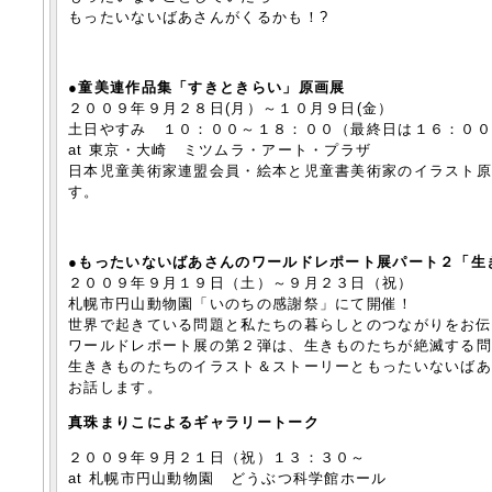
もったいないばあさんがくるかも！?
●童美連作品集「すきときらい」原画展
２００９年９月２８日(月）～１０月９日(金）
土日やすみ １０：００～１８：００（最終日は１６：０
at 東京・大崎 ミツムラ・アート・プラザ
日本児童美術家連盟会員・絵本と児童書美術家のイラスト
す。
●もったいないばあさんのワールドレポート展パート２「生
２００９年９月１９日（土）～９月２３日（祝）
札幌市円山動物園「いのちの感謝祭」にて開催！
世界で起きている問題と私たちの暮らしとのつながりをお
ワールドレポート展の第２弾は、生きものたちが絶滅する
生ききものたちのイラスト＆ストーリーともったいないば
お話します。
真珠まりこによるギャラリートーク
２００９年９月２１日（祝）１３：３０～
at 札幌市円山動物園 どうぶつ科学館ホール