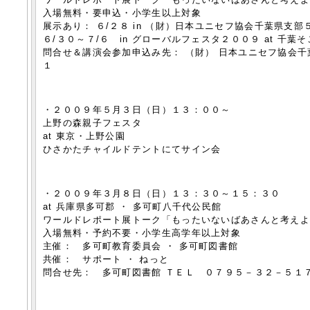
入場無料・要申込・小学生以上対象
展示あり： ６/２８ in （財）日本ユニセフ協会千葉県支部
６/３０～７/６ in グローバルフェスタ２００９ at 千葉
問合せ＆講演会参加申込み先： （財） 日本ユニセフ協会千
１
・２００９年５月３日（日）１３：００～
上野の森親子フェスタ
at 東京・上野公園
ひさかたチャイルドテントにてサイン会
・２００９年３月８日（日）１３：３０～１５：３０
at 兵庫県多可郡 ・ 多可町八千代公民館
ワールドレポート展トーク「もったいないばあさんと考え
入場無料・予約不要・小学生高学年以上対象
主催： 多可町教育委員会 ・ 多可町図書館
共催： サポート ・ ねっと
問合せ先： 多可町図書館 ＴＥＬ ０７９５－３２－５１