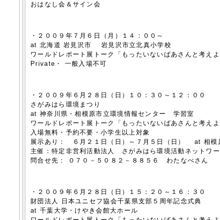
おはなし会＆サイン会
・２００９年７月６日（月）１４：００～
at 北海道 岩見沢市 岩見沢市立北真小学校
ワールドレポート展トーク「もったいないばあさんと考え
Private・ 一般入場不可
・２００９年６月２８日（日）１０：３０～１２：００
さがみはら環境まつり
at 神奈川県・相模原市立環境情報センター 学習室
ワールドレポート展トーク「もったいないばあさんと考え
入場無料・予約不要・小学生以上対象
展示あり： ６月２１日（日）～７月５日（日） at 相
主催：特定非営利活動法人 さがみはら環境活動ネットワ
問合せ先： ０７０－５０８２－８８５６ わたなべさん
・２００９年６月２８日（日）１５：２０～１６：３０
財団法人 日本ユニセフ協会千葉県支部５周年記念式典
at 千葉大学・けやき会館大ホール
ワールドレポート展トーク「もったいないばあさんと考え