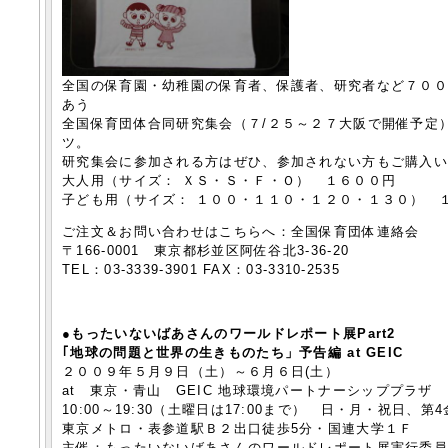
全国の保育園・幼稚園の保育者、保護者、研究者など７０
あう
全国保育団体合同研究集会（７/２５～２７大阪で開催予定
ツ。
研究集会に参加される方はぜひ、参加されない方もご購入
大人用（サイズ： ＸＳ・Ｓ・Ｆ・Ｏ） １６００円
子ども用（サイズ： １００・１１０・１２０・１３０） 
ご注文＆お問い合わせはこちらへ：全国保育団体連絡会
〒166-0001 東京都杉並区阿佐谷北3-36-20
TEL：03-3339-3901 FAX：03-3310-2535
●もったいないばあさんのワールドレポート展Part2
｢地球の問題と世界の生きものたち」予告編 at GEIC
２００９年５月９日（土）～６月６日(土）
at 東京・青山 GEIC 地球環境パートナーシッププラザ
10:00～19:30（土曜日は17:00まで） 日・月・祝日、第
東京メトロ・表参道駅Ｂ２出口徒歩5分・国連大学１Ｆ
主催：もったいないばあさんのワールドレポート展実行委員会