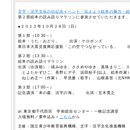
文字・活字文化の日記念イベント「伝えよう絵本の魅力・
第２部絵本の読み語りマラソンに参加させていただきます
●２０１２年１０月２８日（日）
第１部（10:30～）
絵本・うた・おどり」 出演：ケロポンズ
東日本大震災復興応援歌「この空でつながっている」 
第２部（13:30～）
絵本の読み語りマラソン
出演（出演順）：礒みゆき、ささめやゆき、真珠まりこ、
とよたかずひこ、長野ヒデ子、浜田桂子(以上、絵本作家
ねじめ正一（作家）、早見優（歌手）、山根基世（元NH
第３部（17:00～）
記念講演「本の森、活字の海」 出演：五木寛之
at 東京都千代田区 学術総合センター・一橋記念講堂
入場無料／要申込み＞
こちら
から
主催：国立青少年教育振興機構、文字・活字文化推進機構