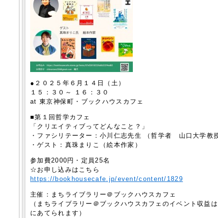
●２０２５年６月１４日（土）
１５：３０～ １６：３０
at 東京神保町・ブックハウスカフェ
■第１回哲学カフェ
「クリエイティブってどんなこと？」
・ファシリテーター：小川仁志先生 （哲学者 山口大学教
・ゲスト：真珠まりこ（絵本作家）
参加費2000円・定員25名
☆お申し込みはこちら
https://bookhousecafe.jp/event/content/1829
主催：まちライブラリー＠ブックハウスカフェ
（まちライブラリー＠ブックハウスカフェのイベント収益
にあてられます）