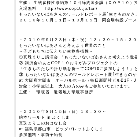
主催： 生物多様性条約第１０回締約国会議（ＣＯＰ１０）
入場無料 http://www.cop10.jp/fair/
もったいないばあさんのワールドレポート展｢生きものがき
２０１０年１０月１１日～１０月１５日 同会場特設ブー
・２０１０年９月２３日（木・祝）１３：３０～１５：３
もったいないばあさんと考えよう世界のこと
～子どもたちに伝えたい生物多様性～
①真珠まりこ講演会 「もったいないばあさんと考えよう世
② 講演会のあとCOP１０おりがみプロジェクトの
「生きものたちの折り紙を折ってCOP10に参加しよう！」
③ もったいないばあさんのワールドレポート展｢生きもの
at 大阪府大阪市 オーバルホール（毎日新聞社ビルB1F・
対象：小学生以上・大人の方のみもご参加いただけます。
主催： 環境省 近畿地方環境事務所
・２０１０年８月１５日（日）１３：３０～
絵本ワールド in ふくしま
真珠まりこのおはなし会
at 福島県郡山市 ビッグパレットふくしま
参加無料・事前予約制