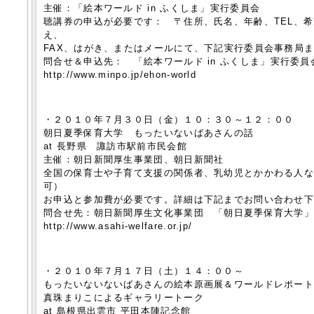
主催：「絵本ワールド in ふくしま」実行委員会
聴講券の申込が必要です： 〒住所、氏名、年齢、TEL、
え、
FAX、はがき、またはメールにて、下記実行委員会事務局
問合せ＆申込先： 「絵本ワールド in ふくしま」実行委員
http://www.minpo.jp/ehon-world
・２０１０年７月３０日（金）１０：３０～１２：００
朝日夏季保育大学 もったいないばあさんの話
at 長野県 諏訪市駅前市民会館
主催：朝日新聞厚生事業団、朝日新聞社
全国の保育士や子育て支援の関係者、乳幼児とかかわる人
可）
お申込と参加費が必要です。詳細は下記までお問い合わせ
問合せ先：朝日新聞厚生文化事業団 「朝日夏季保育大学」
http://www.asahi-welfare.or.jp/
・２０１０年７月１７日（土）１４：００～
もったいないないばあさんの絵本原画展＆ワールドレポー
真珠まりこによるギャラリートーク
at 島根県出雲市 平田本陣記念館