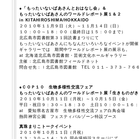
●「もったいないばあさんとおはなし会」＆
もったいないばあさんのワールドレポート展１＆２
in KITAHIROSHIMA/HOKKAIDO
２０１０年１１月９日（火）～１１月１４日（日）
１０：００～１８：００（最終日は１５：００まで）
北広島市図書館第３１回読書まつりにて
もったいないばあさんにちなんだいろいろなイベントが開
ギャラリーでは 期間中ワールドレポート展の展示も。
at 北海道北広島市図書館・芸術文化ホールギャラリー
主催：北広島市図書館フィールドネット
問合せ先：ｌ北広島市図書館 TEL ０１１－３７３－７６
●
ＣＯＰ１０ 生物多様性交流フェア
もったいないばあさんのワールドレポート展 ｢生きものが
２０１０年１０月１１日（月祝）～１０月１５日（金）
平日・祝日９：３０～１８：３０ 土日１０：００～１６
at 愛知県名古屋市 生物多様性交流フェア白鳥会場
熱田神宮公園 フェスティバルゾーン特設ブース
真珠まりこトークイベント
２０１０年１０月１１日（月祝）
１３：３０～１４：３０ 同会場特設ステージにて