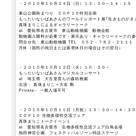
・２０１０年１０月２４日（日）１３：３０～１４：１５
東山公園秋まつり ＣＯＰ１０特別企画
もったいないばあさんのワールドレポート展｢生きものがき
真珠まりこによるギャラリートーク
at 愛知県名古屋市 東山動植物園 動物会館
動物園入園料が必要です・展示あり・ギャラリートークの
問合せ先：東山動植物園 TEL ０５２－７８２－２１１１
月休（国民の祝日または振替休日の場合はその翌日）
・２０１０年１０月１２日（火）１０：３０～
もったいないばあさんマジカルコンサート
at 埼玉県 大古里育ちの森幼稚園
出演： 真珠まりこ＋大友 剛
Private・ 一般入場不可
・２０１０年１０月１１日（月祝）１３：３０～１４：３
ＣＯＰ１０ 生物多様性交流フェア
真珠まりこトークイベント
at 愛知県名古屋市 生物多様性交流フェア白鳥会場
熱田神宮公園 フェスティバルゾーン特設ステージ