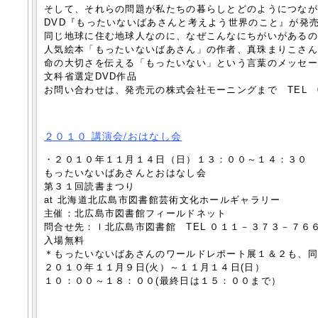
そして、それらの問題が私たちの暮らしとどのようにつな
DVD『もったいないばあさんと考えよう世界のこと』が発
同じ地球に住む地球人なのに、なぜこんなにちがいがある
人気絵本「もったいないばあさん」の作者、真珠まりこさ
命の大切さを伝える「もったいない」という言葉のメッセ
文科省選定DVD作品
お問い合わせは、発売元の株式会社モーニングまで TEL 011-
２０１０ 講演会/おはなし会
・２０１０年１１月１４日（日）１３：００～１４：３０
もったいないばあさんとおはなし会
第３１回読書まつり
at 北海道北広島市図書館芸術文化ホールギャラリー
主催：北広島市図書館フィールドネット
問合せ先：ｌ北広島市図書館 TEL ０１１－３７３－７６
入場無料
＊もったいないばあさんのワールドレポート展１＆２も、
２０１０年１１月９日(火）～１１月１４日(日）
１０：００～１８：００(最終日は１５：００まで）