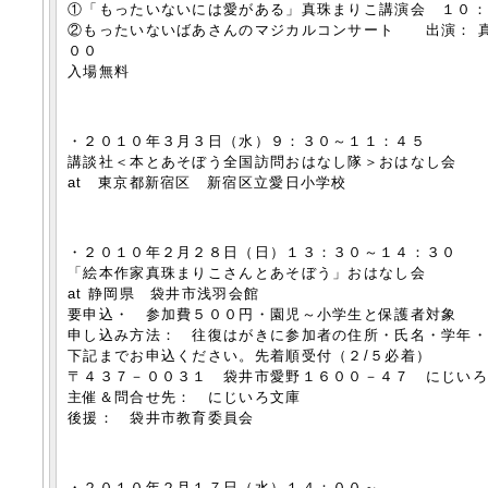
①「もったいないには愛がある」真珠まりこ講演会 １０
②もったいないばあさんのマジカルコンサート 出演： 真
００
入場無料
・２０１０年３月３日（水）９：３０～１１：４５
講談社＜本とあそぼう全国訪問おはなし隊＞おはなし会
at 東京都新宿区 新宿区立愛日小学校
・２０１０年２月２８日（日）１３：３０～１４：３０
「絵本作家真珠まりこさんとあそぼう」おはなし会
at 静岡県 袋井市浅羽会館
要申込・ 参加費５００円・園児～小学生と保護者対象
申し込み方法： 往復はがきに参加者の住所・氏名・学年・
下記までお申込ください。先着順受付（２/５必着）
〒４３７－００３１ 袋井市愛野１６００－４７ にじい
主催＆問合せ先： にじいろ文庫
後援： 袋井市教育委員会
・２０１０年２月１７日（水）１４：００～