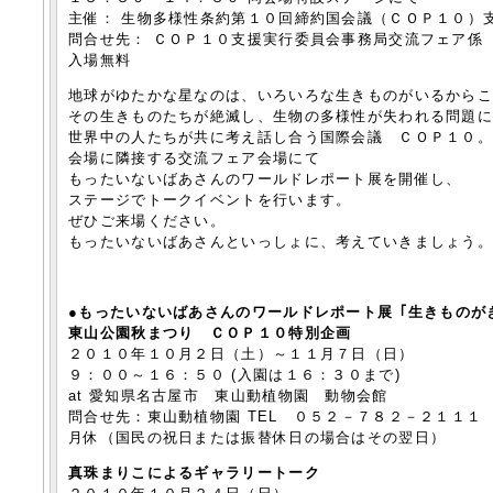
主催： 生物多様性条約第１０回締約国会議（ＣＯＰ１０）
問合せ先： ＣＯＰ１０支援実行委員会事務局交流フェア係 
入場無料
地球がゆたかな星なのは、いろいろな生きものがいるから
その生きものたちが絶滅し、生物の多様性が失われる問題
世界中の人たちが共に考え話し合う国際会議 ＣＯＰ１０
会場に隣接する交流フェア会場にて
もったいないばあさんのワールドレポート展を開催し、
ステージでトークイベントを行います。
ぜひご来場ください。
もったいないばあさんといっしょに、考えていきましょう
●もったいないばあさんのワールドレポート展 ｢生きものが
東山公園秋まつり ＣＯＰ１０特別企画
２０１０年１０月２日（土）～１１月７日（日）
９：００～１６：５０ (入園は１６：３０まで)
at 愛知県名古屋市 東山動植物園 動物会館
問合せ先：東山動植物園 TEL ０５２－７８２－２１１１
月休（国民の祝日または振替休日の場合はその翌日）
真珠まりこによるギャラリートーク