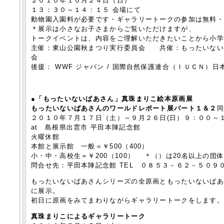
２０１０年１０月２４日（日）
１３：３０～１４：１５ 会場にて
動物園入園料が必要です・ギャラリートークの参加は無料
＊展示は小さなお子さまからご覧いただけますが、
トークイベントは、内容をご理解いただきたいことから小
主催：東山公園秋まつり実行委員会 共催：もったいない
会
後援： WWF ジャパン / 国際自然保護連合（ＩＵＣＮ）
●「もったいないばあさん」真珠まりこ絵本原画展
もったいないばあさんのワールドレポート展パート１＆２
２０１０年７月１７日（土）～９月２６日(日）９：００～
at 島根県出雲市 平田本陣記念館
火曜休館
本館と展示館 一般＝￥500（400）
小・中・高校生＝￥200（100） ＊（）は20名以上の団
問合せ先：平田本陣記念館 TEL ０８５３－６２－５０９
もったいないばあさんシリーズの全原画ともったいないば
に展示。
初日に原画をみてまわりながらギャラリートークをします
真珠まりこによるギャラリートーク