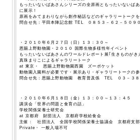
もったいないばあさんシリーズの全原画ともったいないば
に展示！
原画をみてまわりながら創作秘話などのギャラリートーク
問合せ先：平田本陣記念館 TEL ０８５３－６２－５０９
・２０１０年６月２７日（日）１３：３０～
恩賜上野動物園・２０１０ 国際生物多様性年イベント
もったいないばあさんのワールドレポート展｢生きものがき
真珠まりこによるギャラリートーク
at 東京・ 恩賜上野動物園西園 ズーポケット
動物園入園料が必要です・展示あり・ギャラリートークの
問合せ先：恩賜上野動物園 教育普及係 TEL ０３－３
・２０１０年６月１８日（金）１３：００～１３：４５
講演会「世界の問題と食育の話」
学校関係栄養士研究会
at 京都府 財団法人 京都府学校給食会
主催： 社団法人 全国学校関係栄養士協議会 京都府支
Private・ 一般入場不可