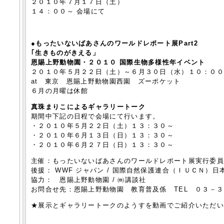
２０１０年７月１７日（土）
１４：００～ 会場にて
●
もったいないばあさんのワールドレポート展Part2
｢生きものがきえる」
恩賜上野動物園・２０１０ 国際生物多様性年イベント
２０１０年５月２２日（土）～６月３０日（水）１０：０
at 東京 恩賜上野動物園西園 ズーポケット
６月の月曜は休館
真珠まりこによるギャラリートーク
期間中下記の日程で会場にて行います。
・２０１０年５月２２日（土）１３：３０～
・２０１０年６月１３日（日）１３：３０～
・２０１０年６月２７日（日）１３：３０～
主催：もったいないばあさんのワールドレポート展実行委
後援： WWF ジャパン / 国際自然保護連合（ＩＵＣＮ）
協力： 恩賜上野動物園 / ㈱講談社
お問合せ先：恩賜上野動物園 教育普及係 TEL ０３－
★展示とギャラリートークのようすを動画でご紹介いただ