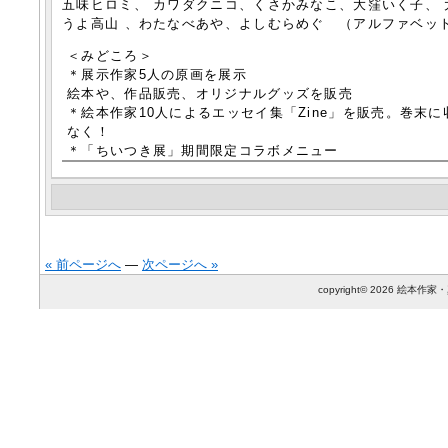
五味ヒロミ、 カワダクニコ、くさかみなこ、大窪いく子、 
うよ高山 、わたなべあや、よしむらめぐ （アルファベッ
＜みどころ＞
＊展示作家5人の原画を展示
絵本や、作品販売、オリジナルグッズを販売
＊絵本作家10人によるエッセイ集「Zine」を販売。巻末
なく！
＊「ちいつき展」期間限定コラボメニュー
« 前ページへ
—
次ページへ »
copyright© 2026 絵本作家