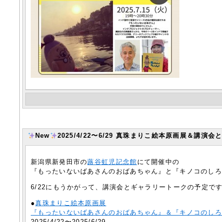
New
2025/4/22〜6/29 真珠まりこ絵本原画展＆講演会
新潟県新発田市の
蕗谷虹児記念館
にて開催中の
『もったいないばあさんのおばあちゃん』と『キノコのし
6/22にもうかがって、講演会とギャラリートークの予定で
●
真珠まりこ絵本原画展
『もったいないばあさんのおばあちゃん』＆『キノコのし
2025/4/22〜2025/6/29