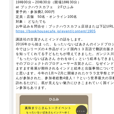
19時00分～20時30分（開場18時30分）
at ブックハウスカフェ ２Fひふみ
要予約・参加費2,000円
定員：店舗 50名・オンライン100名
対象： どなたでも
お申込み＆問合せ：ブックハウスカフェ店頭または下記UR
https://bookhousecafe.jp/event/content/1905
講談社の古賀さんとインドの話をします。
2016年から始まった、もったいないばあさんのインドプロ
今ではシリーズの４作品がインド国内１３言語で翻訳出版
を知ってくれてる子どもたちが増えてきました。ガンジス
『もったいないばあさん かわをゆく』という絵本もできま
そのプロジェクトのプロデューサー古賀さんに、なぜイン
ますます発展が期待されるインドと絵本と出版事情につい
と思います。今年の1月〜2月に開催されたケララ文学祭と
んが参加された、参加者総数4億人！？という世界最大の宗
訪れるたびに、底が見えない魅力にひきこまれていく国イ
ン参加もあります。