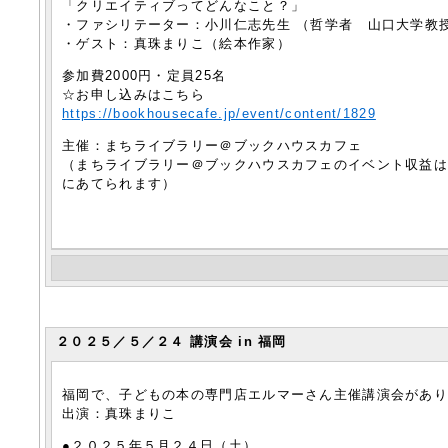
「クリエイティブってどんなこと？」
・ファシリテーター：小川仁志先生 （哲学者 山口大学教
・ゲスト：真珠まりこ（絵本作家）
参加費2000円・定員25名
☆お申し込みはこちら
https://bookhousecafe.jp/event/content/1829
主催：まちライブラリー＠ブックハウスカフェ
（まちライブラリー＠ブックハウスカフェのイベント収益
にあてられます）
２０２５／５／２４ 講演会 in 福岡
福岡で、子どもの本の専門店エルマーさん主催講演会があ
出演：真珠まりこ
●２０２５年５月２４日（土）