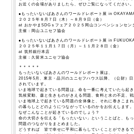
お近くの会場がありましたら、ぜひご覧になってください
●もったいないばあさんのワールドレポート展 in OKAYAM
２０２５年８月７日（木）～８月９日（金）
at おかやまSDGｓフェア２０２５岡山コンベンションセン
主催：岡山ユニセフ協会
●もったいないばあさんのワールドレポート展 in FUKUOKA
２０２５年１１月１７日（月）～１１月２８日（金）
at 筑邦銀行本店
主催：久留米ユニセフ協会
＊＊＊＊＊
もったいないばあさんのワールドレポート展は、
2015年5月、東京・品川のユニセフハウス以降、（公財）
されています。
いま地球で起きている問題は、命を一番に考えていたら起
気候変動、森と生きものがきえる問題、食料と水の不足、
いま地球上で起きている問題の全体像と、それに巻きこま
の暮らしとどのようにつながっているのかをお伝えします
なぜこんなことが起きているのでしょう？
命の大切さを伝える「もったいない」ということばと、も
問題のつながりをまとめました。
どうすれば 皆で幸せに平和に暮らしていくことができる