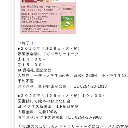
終了
↓
●２０２５年４月２９日（火・祝）
原画展会場にてギャラリートーク
①１４：００～
②１５：００～
at 蕗谷虹児記念館
入館料：一般・大学生550円、高校生230円、小・中学生12
予約不要
お問合せ：蕗谷虹児記念館 TEL 0254-23-1013
●２０２５年４月２９日（火・祝）１０：００～
図書館にて絵本のおはなし会
at イクネス新発田 １F多目的室
入場無料・先着100名
お問合せ:イクネス新発田 TEL 0254-28-9960
＊4/29のおはなし会とギャラリートークにはたくさんの方