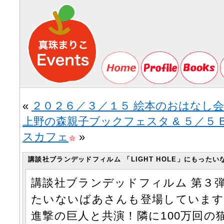
«
２０２６／３／１５ 絵本のおはなし会 i
上野の森親子ブックフェスタ & ５／５ Book
スカフェ
»
講談社ブランデッドフィルム 「LIGHT HOLE」にもった
講談社ブランデッドフィルム 第３弾「
たいないばあさんも登場しています
進撃の巨人と共演！隣に100万回の