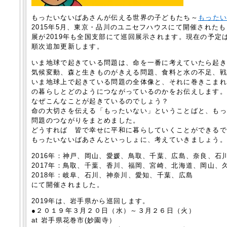
もったいないばあさんが伝える世界の子どもたち～
もった
2015年5月、東京・品川のユニセフハウスにて開催された
展が2019年も全国支部にて巡回展示されます。現在の予
順次追加更新します。
いま地球で起きている問題は、命を一番に考えていたら起
気候変動、森と生きものがきえる問題、食料と水の不足、
いま地球上で起きている問題の全体像と、それに巻きこま
の暮らしとどのようにつながっているのかをお伝えします
なぜこんなことが起きているのでしょう？
命の大切さを伝える「もったいない」ということばと、も
問題のつながりをまとめました。
どうすれば 皆で幸せに平和に暮らしていくことができる
もったいないばあさんといっしょに、考えていきましょう
2016年：神戸、岡山、愛媛、鳥取、千葉、広島、奈良、石
2017年：鳥取、千葉、香川、福岡、宮崎、北海道、岡山、
2018年：岐阜、石川、神奈川、愛知、千葉、広島
にて開催されました。
2019年は、岩手県から巡回します。
●２０１９年３月２０日（水）～３月２６日（火）
at 岩手県花巻市(妙園寺）