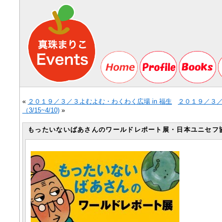
«
２０１９／３／３よむよむ・わくわく広場 in 福生
２０１９／３／
（3/15~4/10)
»
もったいないばあさんのワールドレポート展・日本ユニセフ協