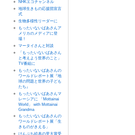
NHKエコチャンネル
地球生きもの応援団宣言
式
生物多様性リーダーに
もったいないばあさんア
メリカのメディアに登
場！
マータイさんと対談
「もったいないばあさん
と考えよう世界のこと」
TV番組に
もったいないばあさんの
ワールドレポート展『地
球の問題と世界の子ども
たち』
もったいないばあさんマ
レーシアに 「Mottainai
World」 with Mottainai
Grandma
もったいないばあさんの
ワールドレポート展「生
きものがきえる」
けんぶち絵本の里大賞受