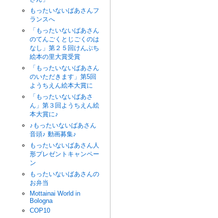
もったいないばあさんフ
ランスへ
「もったいないばあさん
のてんごくとじごくのは
なし」第２５回けんぶち
絵本の里大賞受賞
「もったいないばあさん
のいただきます」第5回
ようちえん絵本大賞に
「もったいないばあさ
ん」第３回ようちえん絵
本大賞に♪
♪もったいないばあさん
音頭♪ 動画募集♪
もったいないばあさん人
形プレゼントキャンペー
ン
もったいないばあさんの
お弁当
Mottainai World in
Bologna
COP10