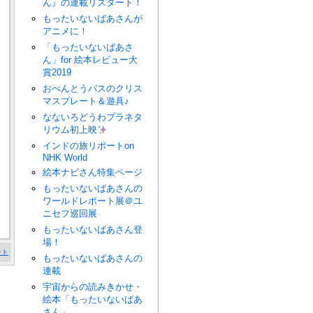
ん』の連載リスタート！
もったいないばあさんが
アニメに！
「もったいないばあさ
ん」for 絵本レビュー大
賞2019
おべんとうバスのクリス
マスプレート＆遊具♪
なないろどうわプラネタ
リウム初上映
インドの旅リポートon
NHK World
絵本ナビさん特集ページ
もったいないばあさんの
ワールドレポート展＠ユ
ニセフ巡回展
もったいないばあさん登
場！
ント
もったいないばあさんの
連載
宇宙からの読みきかせ・
絵本「もったいないばあ
さん」