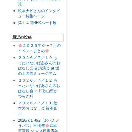
賞
絵本ナビさんのインタビ
ュー特集ページ
第１４回NHKハート展
最近の投稿
２０２６年６〜７月の
イベントまとめ
２０２６／７／１９ も
ったいないばあさんのお
はなし会 & 講演会 at 坂
の上の雲ミュージアム
２０２６／７／１２ も
ったいないばあさんのお
はなし会 in 和歌山県か
つらぎ町
２０２６／７／１１ 絵
本のおはなし会 in 有田
川
2026/7/1~8/2『おべんと
うバス』20周年
絵本
原画展 at 未来屋書店各