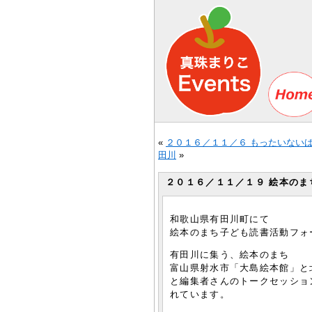
«
２０１６／１１／６ もったいないばあ
田川
»
２０１６／１１／１９ 絵本のま
和歌山県有田川町にて
絵本のまち子ども読書活動フォ
有田川に集う、絵本のまち
富山県射水市「大島絵本館」と
と編集者さんのトークセッショ
れています。