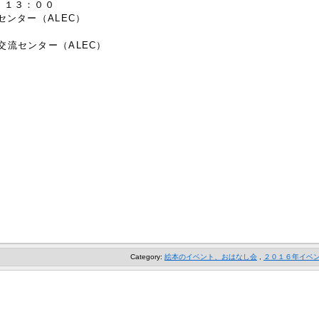
）１３：００
センター（ALEC）
交流センター（ALEC）
０
Category:
絵本のイベント、おはなし会
,
２０１６年イベ