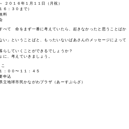
～ ２０１６年１月１１日（月祝）
１６：３０まで）
無料
会
すべて 命をまず一番に考えていたら、起きなかったと思うことばか
ない」ということばと、もったいないばあさんのメッセージによって
。
暮らしていくことができるでしょうか？
ょに、考えていきましょう。
りこ
１：００〜１１：４５
要申込
県立地球市民かながわプラザ（あーすぷらざ）
１