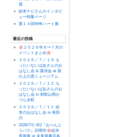
賞
絵本ナビさんのインタビ
ュー特集ページ
第１４回NHKハート展
最近の投稿
２０２６年６〜７月の
イベントまとめ
２０２６／７／１９ も
ったいないばあさんのお
はなし会 & 講演会 at 坂
の上の雲ミュージアム
２０２６／７／１２ も
ったいないばあさんのお
はなし会 in 和歌山県か
つらぎ町
２０２６／７／１１ 絵
本のおはなし会 in 有田
川
2026/7/1~8/2『おべんと
うバス』20周年
絵本
原画展 at 未来屋書店各