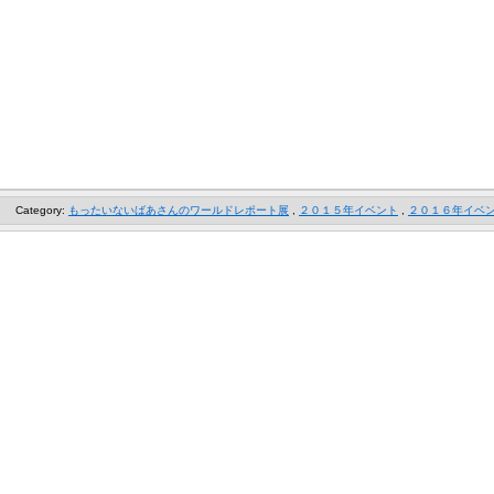
Category:
もったいないばあさんのワールドレポート展
,
２０１５年イベント
,
２０１６年イベ