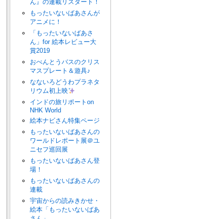
ん』の連載リスタート！
もったいないばあさんが
アニメに！
「もったいないばあさ
ん」for 絵本レビュー大
賞2019
おべんとうバスのクリス
マスプレート＆遊具♪
なないろどうわプラネタ
リウム初上映
インドの旅リポートon
NHK World
絵本ナビさん特集ページ
もったいないばあさんの
ワールドレポート展＠ユ
ニセフ巡回展
もったいないばあさん登
場！
もったいないばあさんの
連載
宇宙からの読みきかせ・
絵本「もったいないばあ
さん」