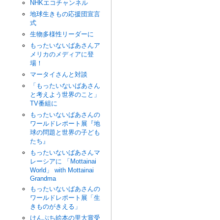
NHKエコチャンネル
地球生きもの応援団宣言
式
生物多様性リーダーに
もったいないばあさんア
メリカのメディアに登
場！
マータイさんと対談
「もったいないばあさん
と考えよう世界のこと」
TV番組に
もったいないばあさんの
ワールドレポート展『地
球の問題と世界の子ども
たち』
もったいないばあさんマ
レーシアに 「Mottainai
World」 with Mottainai
Grandma
もったいないばあさんの
ワールドレポート展「生
きものがきえる」
けんぶち絵本の里大賞受