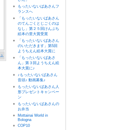
もったいないばあさんフ
ランスへ
「もったいないばあさん
のてんごくとじごくのは
なし」第２５回けんぶち
絵本の里大賞受賞
「もったいないばあさん
のいただきます」第5回
ようちえん絵本大賞に
ント
「もったいないばあさ
ん」第３回ようちえん絵
本大賞に♪
♪もったいないばあさん
音頭♪ 動画募集♪
もったいないばあさん人
形プレゼントキャンペー
ン
もったいないばあさんの
お弁当
Mottainai World in
Bologna
COP10