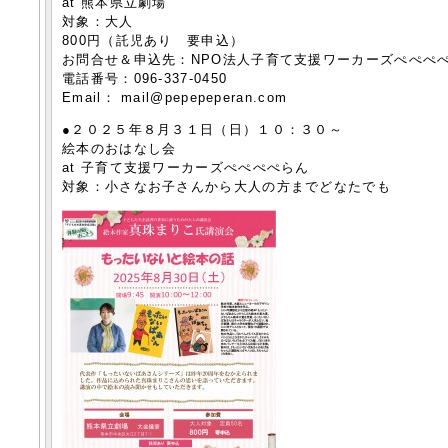
at 熊本県立劇場
対象：大人
800円（託児あり 要申込）
お問合せ＆申込先：
NPO
法人子育て支援ワーカーズぺぺぺ
電話番号
：
096-
337-0
450
Email：
mail@pepepeperan.com
●２０２５年８月３１日（日）１０：３０～
絵本のおはなし会
at 子育て支援ワーカーズぺぺぺぺらん
対象：小さなお子さんから大人の方までどなたでも