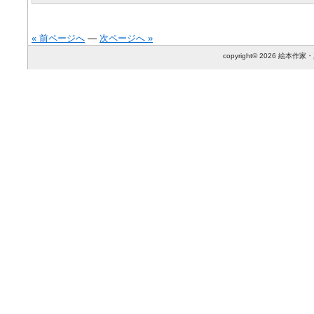
« 前ページへ
—
次ページへ »
copyright© 2026 絵本作家