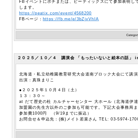
FBイベントにポチまたは、ピーティックスにて参加表明し
します。
https://peatix.com/event/4568200
FBページ：
https://fb.me/e/3bZjvVhIA
Categor
２０２５／１０／４ 講演会 「もったいないと絵本の話」 i
北海道・私立幼稚園教育研究大会道南ブロック大会にて講
出演：真珠まりこ
●２０２５年１０月４日（土）
１３：３０～
at だて歴史の杜 カルチャーセンター 大ホール（北海道伊
加盟園の先生方以外のご参加も可能です。下記大会事務局
参加費1000円 （9/19までに振込）
お問合せ＆申込先：(株)メイト若菜さん TEL: 03-5974-170