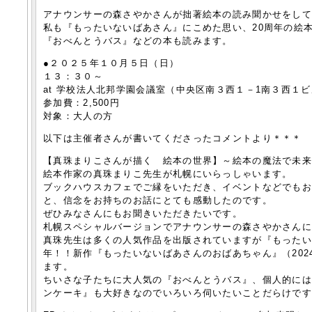
アナウンサーの森さやかさんが拙著絵本の読み聞かせをし
私も『もったいないばあさん』にこめた思い、20周年の絵
『おべんとうバス』などの本も読みます。
●２０２５年１０月５日（日）
１３：３０～
at 学校法人北邦学園会議室（中央区南３西１－1南３西１ビ
参加費：2,500円
対象：大人の方
以下は主催者さんが書いてくださったコメントより＊＊＊
【真珠まりこさんが描く 絵本の世界】～絵本の魔法で未
絵本作家の真珠まりこ先生が札幌にいらっしゃいます。
ブックハウスカフェでご縁をいただき、イベントなどでも
と、信念をお持ちのお話にとても感動したのです。
ぜひみなさんにもお聞きいただきたいです。
札幌スペシャルバージョンでアナウンサーの森さやかさん
真珠先生は多くの人気作品を出版されていますが『もったい
年！！新作『もったいないばあさんのおばあちゃん』（20
ます。
ちいさな子たちに大人気の『おべんとうバス』、個人的に
ンケーキ』も大好きなのでいろいろ伺いたいことだらけで