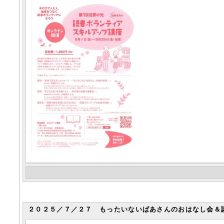
２０２５／７／２７ もったいないばあさんのおはなし会＆講演