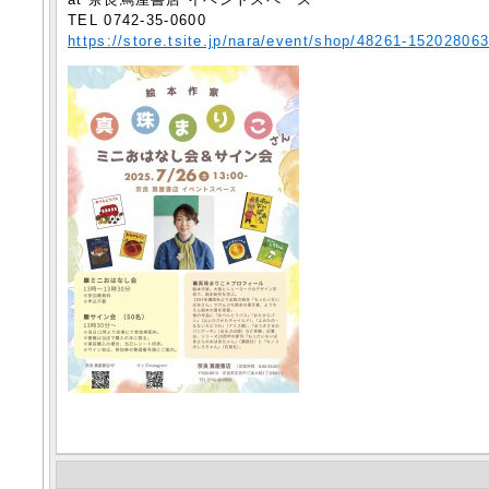
TEL 0742-35-0600
https://store.tsite.jp/nara/event/shop/48261-15202806