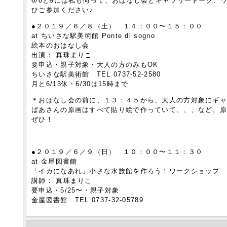
6/8と9には私も伺って、おはなし会とギャラリートーク、
ひご参加ください♪
●２０１９／６／８（土） １４：００〜１５：００
at ちいさな駅美術館 Ponte dl sogno
絵本のおはなし会
出演： 真珠まりこ
要申込・親子対象・大人の方のみもOK
ちいさな駅美術館 TEL 0737-52-2580
月と6/13休・6/30は15時まで
＊おはなし会の前に、１３：４５から、大人の方対象にギ
ばあさんの原画はすべて貼り絵で作っていて、、、など、
ぜひ！
●２０１９／６／９（日） １０：００〜１１：３０
at 金屋図書館
「イカになあれ」小さな水族館を作ろう！ワークショップ
講師： 真珠まりこ
要申込・5/25〜・親子対象
金屋図書館 TEL 0737-32-05789