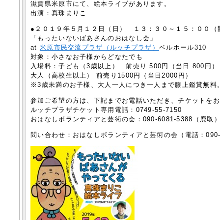
滋賀県米原市にて、絵本ライブがあります。
出演：真珠まりこ
●２０１９年５月１２日（日） １３：３０～１５：００（
「もったいないばあさんのおはなし会」
at
米原市民交流プラザ（ルッチプラザ）
ベルホール310
対象：小さなお子様からどなたでも
入場料：子ども（3歳以上） 前売り 500円（当日 800円）
大人（高校生以上） 前売り1500円（当日2000円）
※3歳未満のお子様、大人一人につき一人まで膝上鑑賞無料
参加ご希望の方は、下記までお電話いただき、チケットを
ルッチプラザチケット専用電話：0749-55-7150
おはなしボランティアと芸術の会：090-6081-5388（鹿取
問い合わせ：おはなしボランティアと芸術の会（電話：090-60