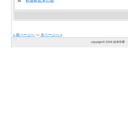
at
剣淵町絵本の館
« 前ページへ
—
次ページへ »
copyright© 2026 絵本作家